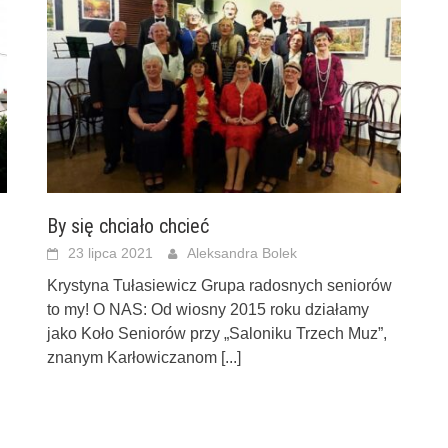
By się chciało chcieć
23 lipca 2021
Aleksandra Bolek
Krystyna Tułasiewicz Grupa radosnych seniorów
to my! O NAS: Od wiosny 2015 roku działamy
jako Koło Seniorów przy „Saloniku Trzech Muz”,
znanym Karłowiczanom
[...]