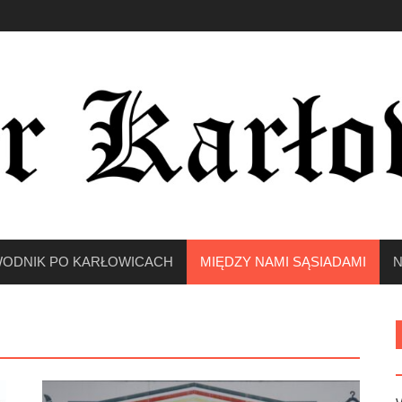
ODNIK PO KARŁOWICACH
MIĘDZY NAMI SĄSIADAMI
N