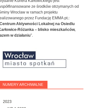
Wydanie Kuriera Karłowickiego jest
współfinansowane ze środków otrzymanych od
Gminy Wrocław w ramach projektu
realizowanego przez Fundację EMMA pt.:
Centrum Aktywności Lokalnej na Osiedlu
Karłowice-Różanka – blisko mieszkańców,
razem w działaniu
”.
NUMERY ARCHIWALNE
2023