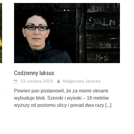
Codzienny luksus
23 czerwca 2019
Małgorzata Janerka
y
Pewien pan postanowił, że za moimi oknami
wybuduje blok. Szeroki i wysoki – 16 metrów
wyższy od poziomu ulicy i ponad dwa razy
[...]