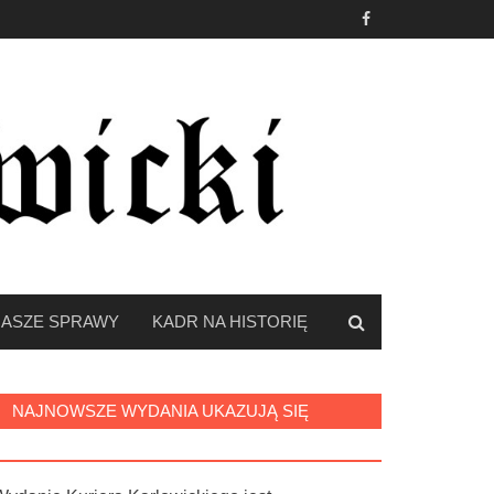
ASZE SPRAWY
KADR NA HISTORIĘ
NAJNOWSZE WYDANIA UKAZUJĄ SIĘ
DZIĘKI: