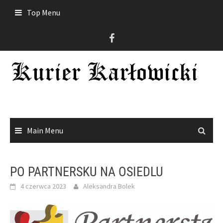
Skip
Top Menu
to
content
Main Menu
PO PARTNERSKU NA OSIEDLU
4 czerwca 2023
Aleksandra Bolek