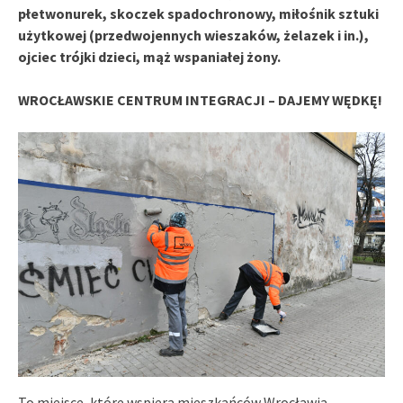
płetwonurek, skoczek spadochronowy, miłośnik sztuki
użytkowej (przedwojennych wieszaków, żelazek i in.),
ojciec trójki dzieci, mąż wspaniałej żony.
WROCŁAWSKIE CENTRUM INTEGRACJI – DAJEMY WĘDKĘ!
To miejsce, które wspiera mieszkańców Wrocławia