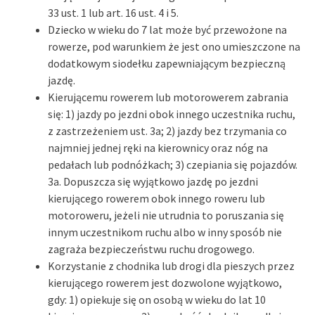
33 ust. 1 lub art. 16 ust. 4 i 5.
Dziecko w wieku do 7 lat może być przewożone na
rowerze, pod warunkiem że jest ono umieszczone na
dodatkowym siodełku zapewniającym bezpieczną
jazdę.
Kierującemu rowerem lub motorowerem zabrania
się: 1) jazdy po jezdni obok innego uczestnika ruchu,
z zastrzeżeniem ust. 3a; 2) jazdy bez trzymania co
najmniej jednej ręki na kierownicy oraz nóg na
pedałach lub podnóżkach; 3) czepiania się pojazdów.
3a. Dopuszcza się wyjątkowo jazdę po jezdni
kierującego rowerem obok innego roweru lub
motoroweru, jeżeli nie utrudnia to poruszania się
innym uczestnikom ruchu albo w inny sposób nie
zagraża bezpieczeństwu ruchu drogowego.
Korzystanie z chodnika lub drogi dla pieszych przez
kierującego rowerem jest dozwolone wyjątkowo,
gdy: 1) opiekuje się on osobą w wieku do lat 10