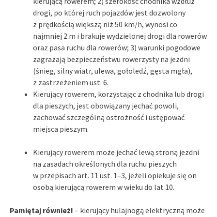
kierującą rowerem; 2) szerokość chodnika wzdłuż
drogi, po której ruch pojazdów jest dozwolony
z prędkością większą niż 50 km/h, wynosi co
najmniej 2 m i brakuje wydzielonej drogi dla rowerów
oraz pasa ruchu dla rowerów; 3) warunki pogodowe
zagrażają bezpieczeństwu rowerzysty na jezdni
(śnieg, silny wiatr, ulewa, gołoledź, gęsta mgła),
z zastrzeżeniem ust. 6.
Kierujący rowerem, korzystając z chodnika lub drogi
dla pieszych, jest obowiązany jechać powoli,
zachować szczególną ostrożność i ustępować
miejsca pieszym.
Kierujący rowerem może jechać lewą stroną jezdni
na zasadach określonych dla ruchu pieszych
w przepisach art. 11 ust. 1–3, jeżeli opiekuje się on
osobą kierującą rowerem w wieku do lat 10.
Pamiętaj również!
– kierujący hulajnogą elektryczną może