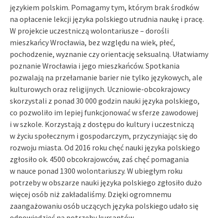
językiem polskim. Pomagamy tym, którym brak środków
na opłacenie lekcji języka polskiego utrudnia naukę i pracę.
W projekcie uczestniczą wolontariusze – dorośli
mieszkańcy Wrocławia, bez względu na wiek, płeć,
pochodzenie, wyznanie czy orientację seksualną. Ułatwiamy
poznanie Wrocławia i jego mieszkańców. Spotkania
pozwalają na przełamanie barier nie tylko językowych, ale
kulturowych oraz religijnych. Uczniowie-obcokrajowcy
skorzystali z ponad 30 000 godzin nauki języka polskiego,
co pozwoliło im lepiej funkcjonować w sferze zawodowej
i w szkole. Korzystają z dostępu do kultury i uczestniczą
w życiu społecznym i gospodarczym, przyczyniając się do
rozwoju miasta. Od 2016 roku chęć nauki języka polskiego
zgłosiło ok. 4500 obcokrajowców, zaś chęć pomagania
w nauce ponad 1300 wolontariuszy. W ubiegłym roku
potrzeby w obszarze nauki języka polskiego zgłosiło dużo
więcej osób niż zakładaliśmy. Dzięki ogromnemu
zaangażowaniu osób uczących języka polskiego udało się
odpowiedzieć na potrzeby kursantów.