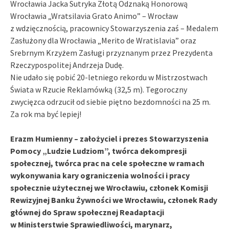
Wrocławia Jacka Sutryka Złotą Odznaką Honorową
Wrocławia „Wratsilavia Grato Animo” – Wrocław
z wdzięcznością, pracownicy Stowarzyszenia zaś – Medalem
Zasłużony dla Wrocławia „Merito de Wratislavia” oraz
Srebrnym Krzyżem Zasługi przyznanym przez Prezydenta
Rzeczypospolitej Andrzeja Dudę.
Nie udało się pobić 20-letniego rekordu w Mistrzostwach
Świata w Rzucie Reklamówką (32,5 m). Tegoroczny
zwycięzca odrzucił od siebie piętno bezdomności na 25 m.
Za rok ma być lepiej!
Erazm Humienny – założyciel i prezes Stowarzyszenia
Pomocy „Ludzie Ludziom”, twórca dekompresji
społecznej, twórca prac na cele społeczne w ramach
wykonywania kary ograniczenia wolności i pracy
społecznie użytecznej we Wrocławiu, członek Komisji
Rewizyjnej Banku Żywności we Wrocławiu, członek Rady
głównej do Spraw społecznej Readaptacji
w Ministerstwie Sprawiedliwości, marynarz,