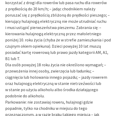
korzystać z drogi dla rowerów lub pasa ruchu dla rowerów
z prędkością do 20 km/h; – jadąc chodnikiem należy
poruszać się z prędkością zbliżoną do prędkości pieszego; –
kierujący hulajnogą elektryczną nie może utrudniać ruchu
i musi ustąpić pierwszeństwa pieszemu. Zabrania się: –
kierowania hulajnogą elektryczną przez małoletniego
poniżej 10. roku życia (chyba że w strefie zamieszkania i pod
czujnym okiem opiekuna). Dzieci powyżej 10 lat muszą
posiadać kartę rowerową lub prawo jazdy kategorii AM, A1,
B1 lub T.
Dla osób powyżej 18 roku życia nie określono wymagań; –
przewożenia innej osoby, zwierzęcia lub ładunku; –
ciągnięcia lub holowania innego pojazdu; – jazdy rowerem
oraz hulajnogą elektryczną w stanie nietrzeźwości lub
w stanie po użyciu alkoholu albo środka działającego
podobnie do alkoholu.
Parkowanie: nie zostawiaj roweru, hulajnogi gdzie
popadnie, tylko na chodniku w miejscu do tego
przeznaczonym, a w razie braku takiego miejsca – jak