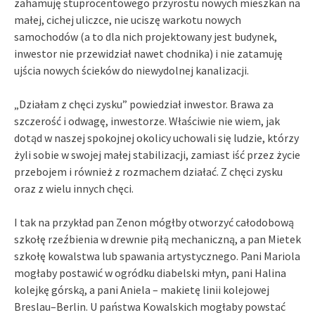
zahamuję stuprocentowego przyrostu nowych mieszkań na
małej, cichej uliczce, nie uciszę warkotu nowych
samochodów (a to dla nich projektowany jest budynek,
inwestor nie przewidział nawet chodnika) i nie zatamuję
ujścia nowych ścieków do niewydolnej kanalizacji.
„Działam z chęci zysku” powiedział inwestor. Brawa za
szczerość i odwagę, inwestorze. Właściwie nie wiem, jak
dotąd w naszej spokojnej okolicy uchowali się ludzie, którzy
żyli sobie w swojej małej stabilizacji, zamiast iść przez życie
przebojem i również z rozmachem działać. Z chęci zysku
oraz z wielu innych chęci.
I tak na przykład pan Zenon mógłby otworzyć całodobową
szkołę rzeźbienia w drewnie piłą mechaniczną, a pan Mietek
szkołę kowalstwa lub spawania artystycznego. Pani Mariola
mogłaby postawić w ogródku diabelski młyn, pani Halina
kolejkę górską, a pani Aniela – makietę linii kolejowej
Breslau–Berlin. U państwa Kowalskich mogłaby powstać