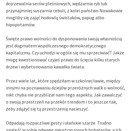
dojrzewalnia serów pleśniowych, wędzarnia ryb lub
przynajmniej suszarnia cebuli, z kolei państwo Nowakowie
mogliby się zająć hodowlą świstaków, papug albo
hipopotamów.
Święte prawo wolności do dysponowania swoją własnością
jest dogmatem współczesnego demokratycznego
kapitalizmu. Czy uchodzi w ogóle się mu sprzeciwiać? Jakże
mogę kwestionować czyjeś prawo do ścięcia kilku starych
drzew i wybetonowania kawałka świata.
Przez wiele lat, które spędziłam w szkolnej ławie, między
innymi na poznawaniu dziejów przeróżnych walk o wolność,
nikt chyba nie przybliżał nam tego aspektu. Jak zawalczyć
o swoją przestrzeń na przekór trendom i to jeszcze tak,
żeby zdążyć się tą przestrzenią nacieszyć.
Odpadają rozpaczliwe gesty i ułańskie szarże. Trudno
znaleźć w sobie odwagę nieustraszonych bohaterów, a ich