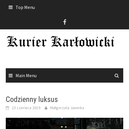
Skip
Top Menu
to
content
Main Menu
Codzienny luksus
23 czerwca 2019
Małgorzata Janerka