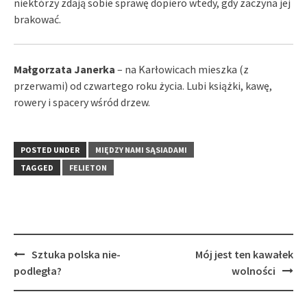
niektórzy zdają sobie sprawę dopiero wtedy, gdy zaczyna jej
brakować.
Małgorzata Janerka
– na Karłowicach mieszka (z
przerwami) od czwartego roku życia. Lubi książki, kawę,
rowery i spacery wśród drzew.
POSTED UNDER
MIĘDZY NAMI SĄSIADAMI
TAGGED
FELIETON
Post
Sztuka polska nie-
Mój jest ten kawałek
navigation
podległa?
wolności