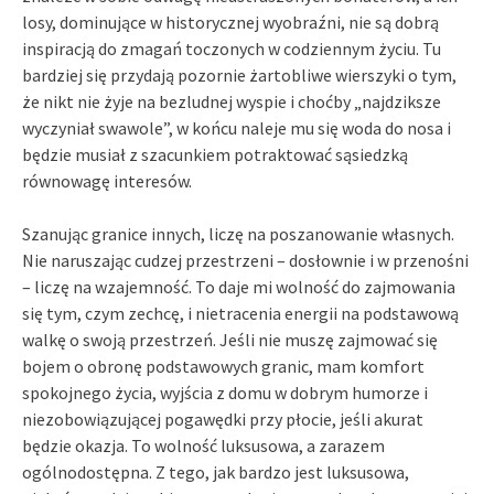
losy, dominujące w historycznej wyobraźni, nie są dobrą
inspiracją do zmagań toczonych w codziennym życiu. Tu
bardziej się przydają pozornie żartobliwe wierszyki o tym,
że nikt nie żyje na bezludnej wyspie i choćby „najdziksze
wyczyniał swawole”, w końcu naleje mu się woda do nosa i
będzie musiał z szacunkiem potraktować sąsiedzką
równowagę interesów.
Szanując granice innych, liczę na poszanowanie własnych.
Nie naruszając cudzej przestrzeni – dosłownie i w przenośni
– liczę na wzajemność. To daje mi wolność do zajmowania
się tym, czym zechcę, i nietracenia energii na podstawową
walkę o swoją przestrzeń. Jeśli nie muszę zajmować się
bojem o obronę podstawowych granic, mam komfort
spokojnego życia, wyjścia z domu w dobrym humorze i
niezobowiązującej pogawędki przy płocie, jeśli akurat
będzie okazja. To wolność luksusowa, a zarazem
ogólnodostępna. Z tego, jak bardzo jest luksusowa,