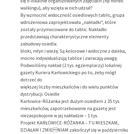
się o lokalnie organizowanych zajęciach (np nordic
walkingu), aby wzięła w nich udział?
By wzmocnić widoczność osiedlowych tablic, grupa
wdrożeniowa zaprojektowała „nakładki”, które
zostały przymocowane do tablic. Nakładki
przedstawiają charakterystyczne elementy
zabudowy osiedla:
bloki, młyn i wieżę. Są kolorowe i widoczne z daleka,
mocno indywidualizują tablice i zwracają uwagę.
Podwoiliśmy nakład (2 tys. egzemplarzy) lokalnej
gazety Kuriera Karłowickiego po to, żeby mógł
dotrzeć do
większej liczby mieszkańców i do wielu punktów
dystrybucji. Osiedle
Karłowice-Różanka jest dużym osiedlem z 35 tys.
mieszkańców, zapotrzebowanie na gazetę jest
niezaspokojone w jej nakładzie – 1 tys.
Projekt KARŁOWICE-RÓŻANKA – TU MIESZKAM,
DZIAŁAM I ZMIENIAM zakończył się w październiku