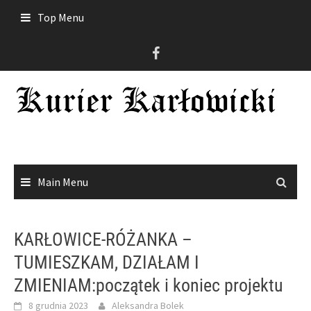
Skip
Top Menu
to
content
Main Menu
KARŁOWICE-RÓŻANKA –
TUMIESZKAM, DZIAŁAM I
ZMIENIAM:początek i koniec projektu
8 grudnia 2023
Aleksandra Bolek