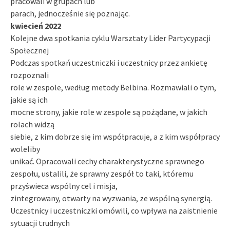
pracowali w grupach lub
parach, jednocześnie się poznając.
kwiecień 2022
Kolejne dwa spotkania cyklu Warsztaty Lider Partycypacji
Społecznej
Podczas spotkań uczestniczki i uczestnicy przez ankietę
rozpoznali
role w zespole, według metody Belbina. Rozmawiali o tym,
jakie są ich
mocne strony, jakie role w zespole są pożądane, w jakich
rolach widzą
siebie, z kim dobrze się im współpracuje, a z kim współpracy
woleliby
unikać. Opracowali cechy charakterystyczne sprawnego
zespołu, ustalili, że sprawny zespół to taki, któremu
przyświeca wspólny cel i misja,
zintegrowany, otwarty na wyzwania, ze wspólną synergią.
Uczestnicy i uczestniczki omówili, co wpływa na zaistnienie
sytuacji trudnych