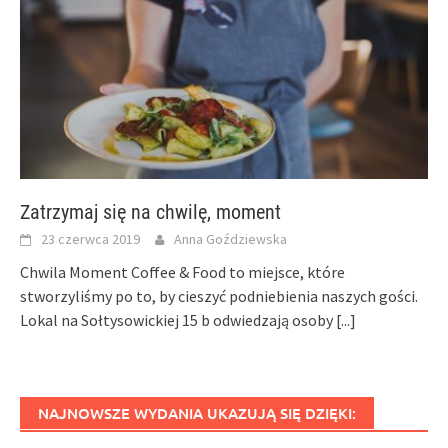
Zatrzymaj się na chwilę, moment
23 czerwca 2019
Anna Goździewska
Chwila Moment Coffee & Food to miejsce, które
stworzyliśmy po to, by cieszyć podniebienia naszych gości.
Lokal na Sołtysowickiej 15 b odwiedzają osoby
[...]
NAJNOWSZE WYDANIA UKAZUJĄ SIĘ DZIĘKI: