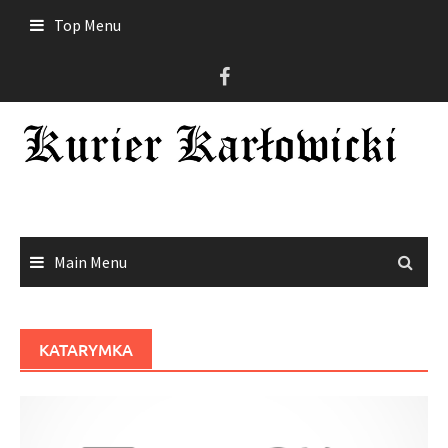
Skip
Top Menu
to
content
Main Menu
KATARYMKA